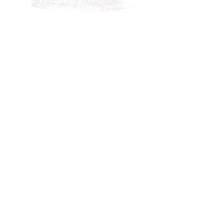
Photographe professionnelle spécialisée
dans les shootings photos de grossesse,
de nouveaux-nés, accompagnés de leur
maman et leur famille.
Me suivre
Adresse du studio photo