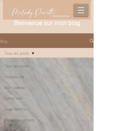
Bienvenue sur mon blog
Blog
Tous les posts
Tous les posts
nouveau né
Bon cadeau
Partenaire
Sage femme
Exposition photos
Maman et moi