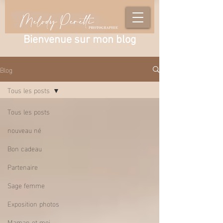
Bienvenue sur mon blog
Blog
Tous les posts
Tous les posts
nouveau né
Bon cadeau
Partenaire
Sage femme
Exposition photos
Maman et moi