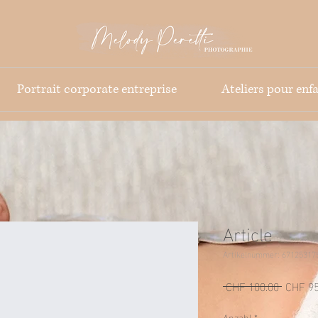
Portrait corporate entreprise
Ateliers pour enf
Article
Artikelnummer: 67125317
Standar
 CHF 100.00 
CHF 95
Anzahl
*