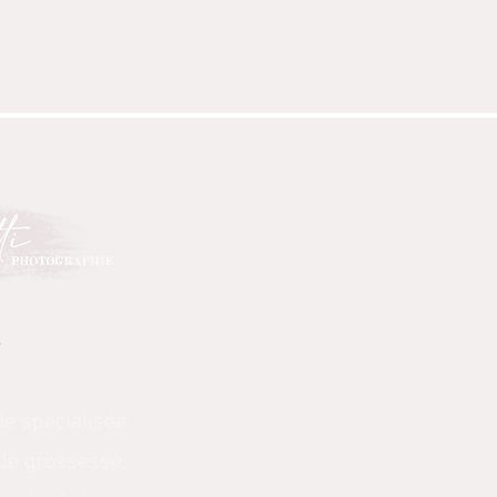
6
e spécialisée
de grossesse,